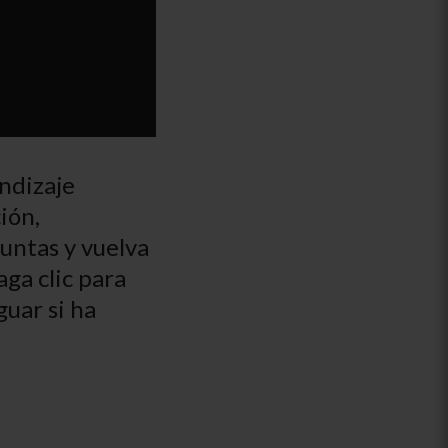
ndizaje
ión,
untas y vuelva
aga clic para
guar si ha