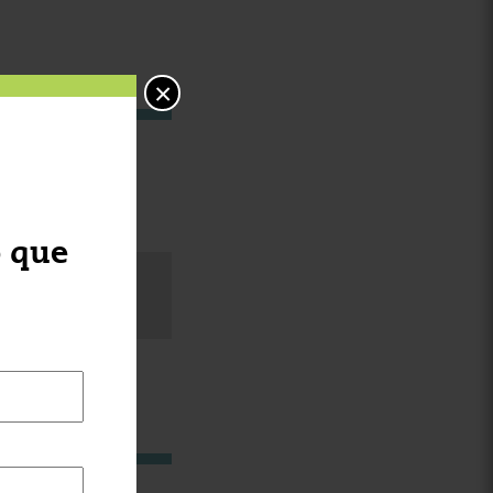
×
o que
NO