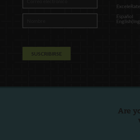
ExceleRat
Español
English
(
Ing
Are y