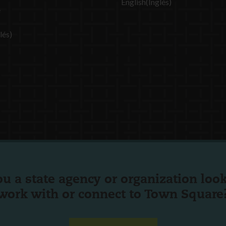
English
(
Inglés
)
e
lés
)
ou a state agency or organization
look
work with or connect to Town Square