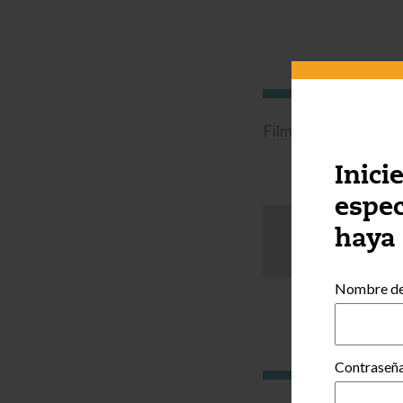
Filmed in a license-
Inici
espec
haya
¿Le h
Nombre de 
Contraseñ