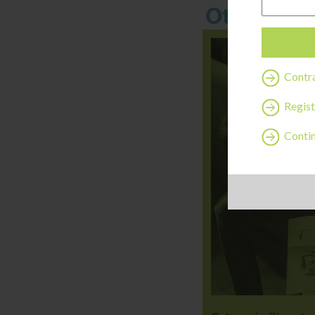
Otras cos
Contra
Regist
Continu