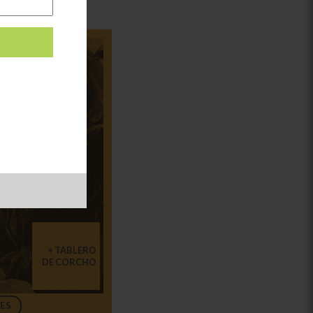
TABLERO
DE CORCHO
ES