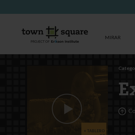
MIRAR
Categor
E
Co
TABLERO