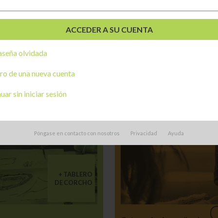
as que podrían interesarle:
seña olvidada
ro de una nueva cuenta
ar sin iniciar sesión
Póngase en contacto con nosotros
Privacidad
Ayuda
TABLERO
DE CORCHO