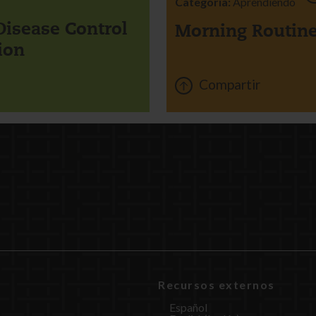
Categoría:
Aprendiendo
Disease Control
Morning Routin
ion
Compartir
Recursos externos
Español