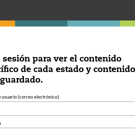
exempt family child care home.
e sesión para ver el contenido
ífico de cada estado y contenid
 guardado.
a resultado útil este contenido?
SÍ
usuario (correo electrónico)
a