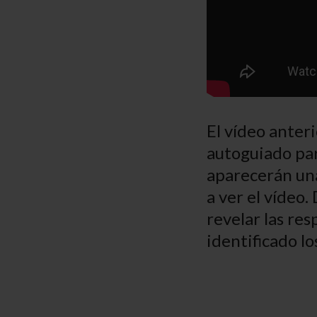
El vídeo anter
autoguiado par
aparecerán una
a ver el vídeo.
revelar las res
identificado lo