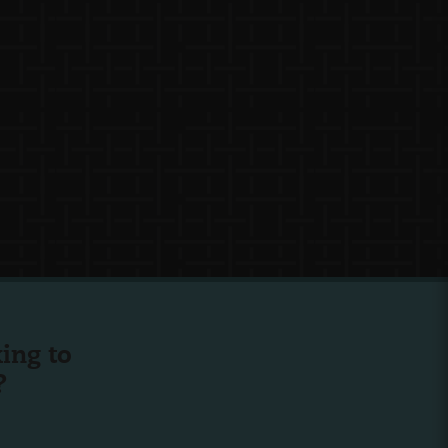
ing to
?