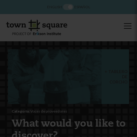
ENGLISH
ESPAÑOL
TABLERO
DE
CORCHO
Categoría:
Voces de proveedores
What would you like to
discover?