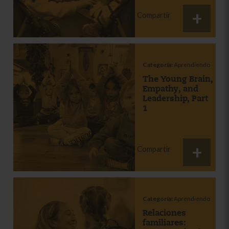
Compartir
Categoría:
Aprendiendo
The Young Brain,
Empathy, and
Leadership, Part
1
Compartir
Categoría:
Aprendiendo
Relaciones
familiares: