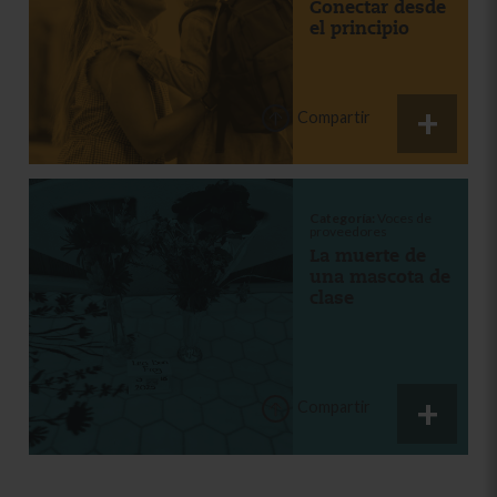
Conectar desde
el principio
Compartir
Categoría:
Voces de
proveedores
La muerte de
una mascota de
clase
Compartir