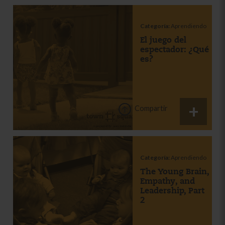
Categoría:
Aprendiendo
El juego del
espectador: ¿Qué
es?
Compartir
Categoría:
Aprendiendo
The Young Brain,
Empathy, and
Leadership, Part
2