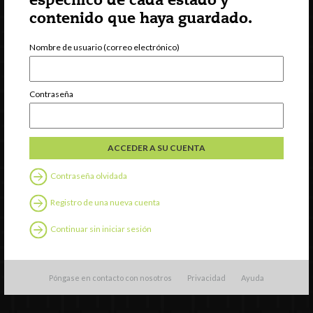
específico de cada estado y
contenido que haya guardado.
Suscripción al boletín
Nombre de usuario (correo electrónico)
Contraseña
Contraseña olvidada
Registro de una nueva cuenta
INCCRRA
Continuar sin iniciar sesión
Gateways
ExceleRate
Español
Póngase en contacto con nosotros
Privacidad
Ayuda
English
(
Inglés
)