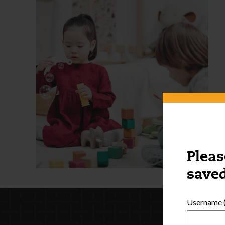
Pleas
saved
Username (