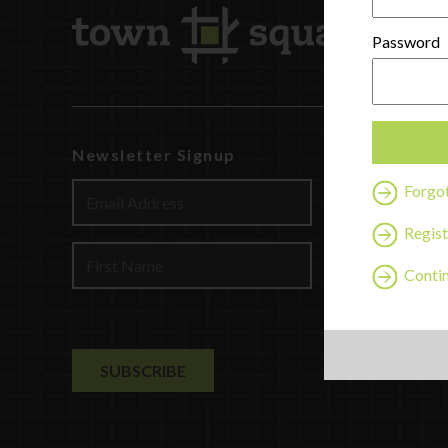
Password
Newsletter Signup
Watch
Discover
Forgo
Profession
Regist
Contact U
Contin