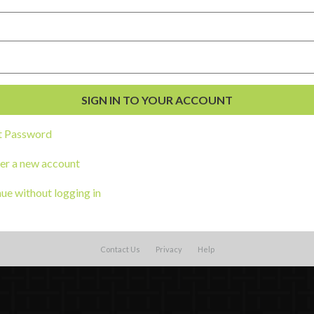
External Resources
English
t Password
Español
(
Spanish
)
al Development
er a new account
s
ue without logging in
Contact Us
Privacy
Help