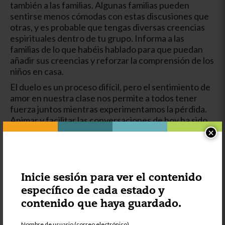
también a las familias. Algunas familias pueden
sentirse menos cómodas con estas discusiones que
otras, y es probable que tengas diversas creencias
espirituales dentro de tu grupo. Informa a las
familias de lo que habéis hablado para que puedan
añadir sus creencias y reforzar la comprensión de los
niños en casa.
El duelo es un proceso difícil, pero el sentimiento de
amor en nuestra clase nos permite a todos tener
fuerza juntos mientras experimentamos la pérdida.
Animar y facilitar las conversaciones de hoy ha sido
duro, pero llevaremos a la ranita en el corazón.
×
Inicie sesión para ver el contenido
específico de cada estado y
contenido que haya guardado.
Nombre de usuario (correo electrónico)