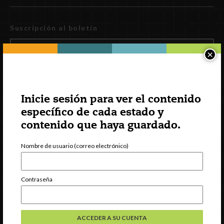
Suscripción al boletín
×
Inicie sesión para ver el contenido
específico de cada estado y
contenido que haya guardado.
Nombre de usuario (correo electrónico)
INCCRRA
Gateways
Contraseña
ExceleRate
Español
English
(
Inglés
)