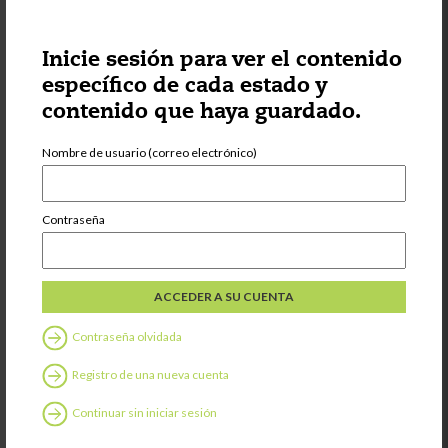
Supporting Multi
Language
Learners
Inicie sesión para ver el contenido
específico de cada estado y
contenido que haya guardado.
Compartir
Nombre de usuario (correo electrónico)
Contraseña
Categoría:
Voces de
proveedores
Provider Blog-I
Found it
Secondhand (Part
2)
Contraseña olvidada
Registro de una nueva cuenta
Compartir
Continuar sin iniciar sesión