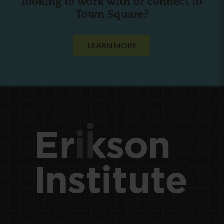
looking to work with or connect to
Town Square?
LEARN MORE