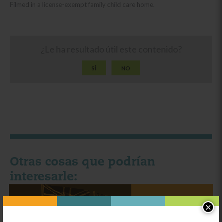
Filmed in a license-exempt family child care home.
¿Le ha resultado útil este contenido?
SÍ
NO
Otras cosas que podrían
interesarle:
Categoría:
Aprendiendo
×
Strategies for