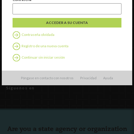
INCCRRA
Gateways
ExceleRate
Contraseña olvidada
Español
English
(
Inglés
)
Registro de una nueva cuenta
Continuar sin iniciar sesión
Recursos externos
Español
English
(
Inglés
)
Póngase en contacto con nosotros
Privacidad
Ayuda
Síguenos en
Are you a state agency or organization