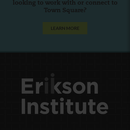
looking to work with or connect to
Town Square?
LEARN MORE