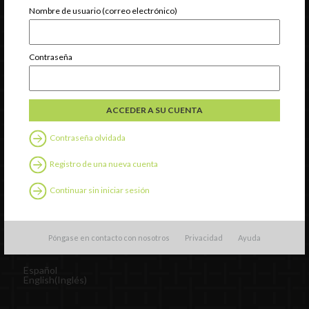
Nombre de usuario (correo electrónico)
Contraseña
Contraseña olvidada
INCCRRA
Gateways
Registro de una nueva cuenta
ExceleRate
Continuar sin iniciar sesión
Español
English
(
Inglés
)
Póngase en contacto con nosotros
Privacidad
Ayuda
Recursos externos
Español
English
(
Inglés
)