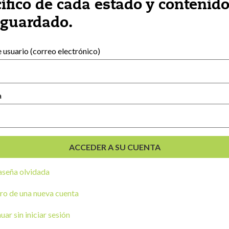
ífico de cada estado y contenid
English
(
Inglés
)
e
 guardado.
lés
)
usuario (correo electrónico)
a
seña olvidada
ou a state agency or organization
look
ro de una nueva cuenta
work with or connect to Town Square
ar sin iniciar sesión