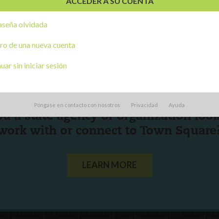
seña olvidada
ro de una nueva cuenta
ar sin iniciar sesión
Póngase en contacto con nosotros
Privacidad
Ayuda
ou a state agency or organization
look
work with or connect to Town Square
LEARN MORE