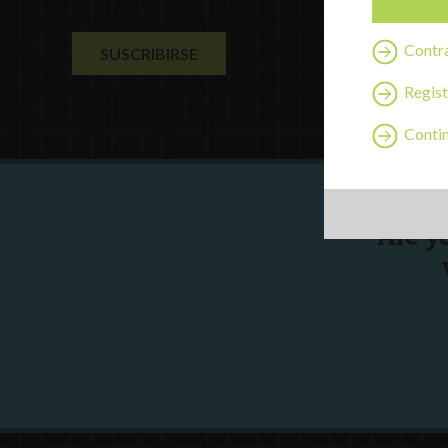
Contra
Regist
Continu
Are y