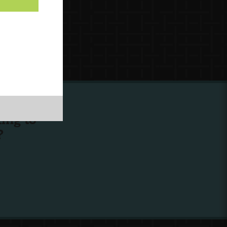
ing to
?