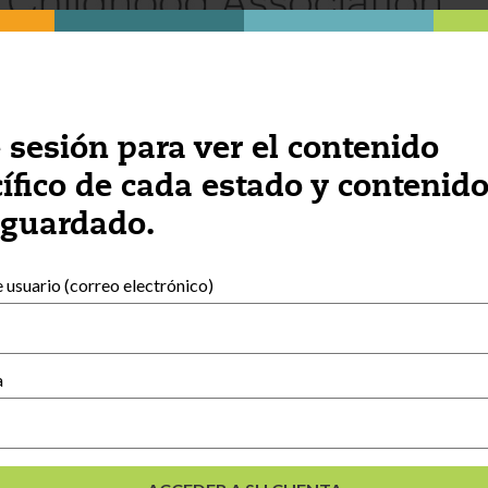
e sesión para ver el contenido
ífico de cada estado y contenid
 guardado.
usuario (correo electrónico)
Recursos externos
Español
English
(
Inglés
)
a
e
lés
)