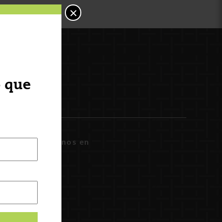
×
o que
Síguenos en