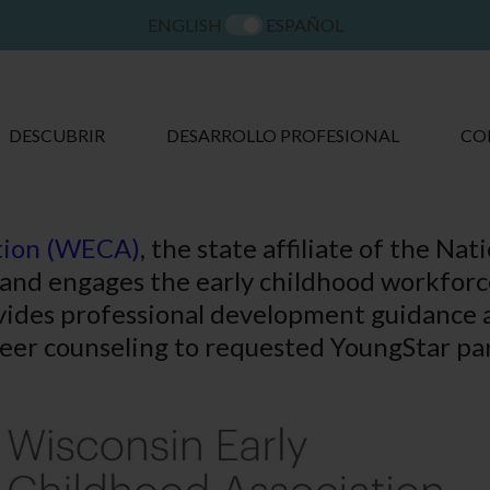
ENGLISH
ESPAÑOL
DESCUBRIR
DESARROLLO PROFESIONAL
CO
tion
(WECA)
, the state affiliate of the Na
and engages the early childhood workforc
vides professional development guidance
eer counseling to requested YoungStar pa