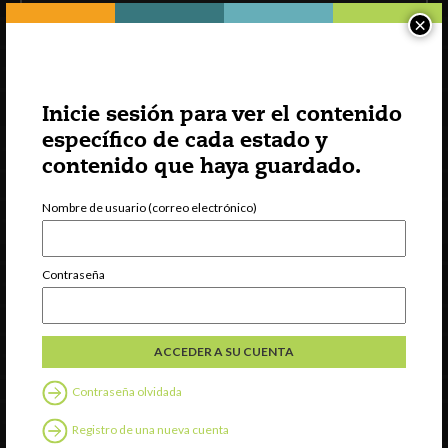
×
Inicie sesión para ver el contenido
específico de cada estado y
INCCRRA
contenido que haya guardado.
Gateways
ExceleRate
Nombre de usuario (correo electrónico)
Español
English
(
Inglés
)
Contraseña
Recursos externos
Español
English
(
Inglés
)
Contraseña olvidada
Síguenos en
Registro de una nueva cuenta