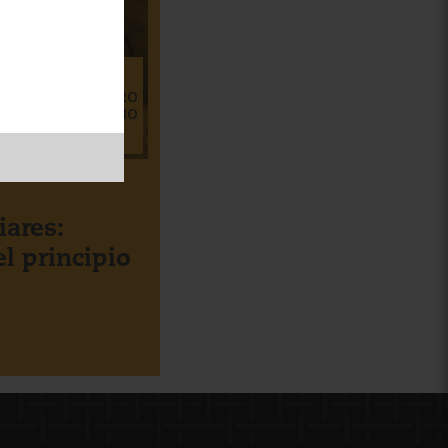
TABLERO
DE CORCHO
iares:
l principio