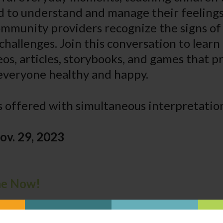
ed to understand and manage their feelings
mmunity providers recognize the signs of
challenges. Join this conversation to lear
s, articles, storybooks, and games that 
everyone healthy and happy.
s offered with simultaneous interpretation
v. 29, 2023
ne Now!