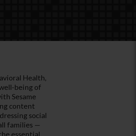
avioral Health,
well-being of
 with Sesame
ing content
dressing social
ll families —
the essential