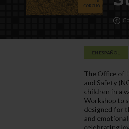
S
DE
CORCHO
Co
EN ESPAÑOL
The Office of 
and Safety (NC
children in a 
Workshop to s
designed for t
and emotional 
celebrating jo