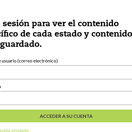
a resultado útil este contenido?
SÍ
e sesión para ver el contenido
ífico de cada estado y contenid
 guardado.
usuario (correo electrónico)
as que podrían interesarle:
a
seña olvidada