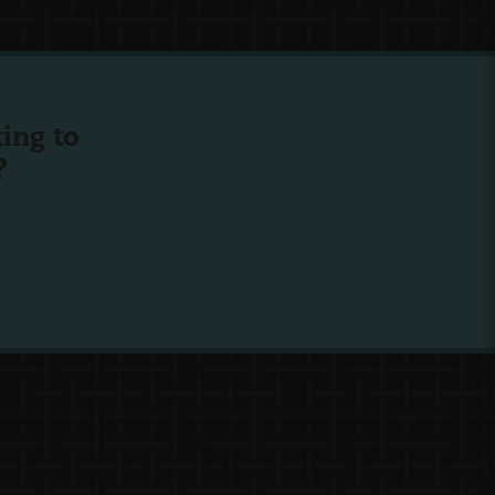
ing to
?