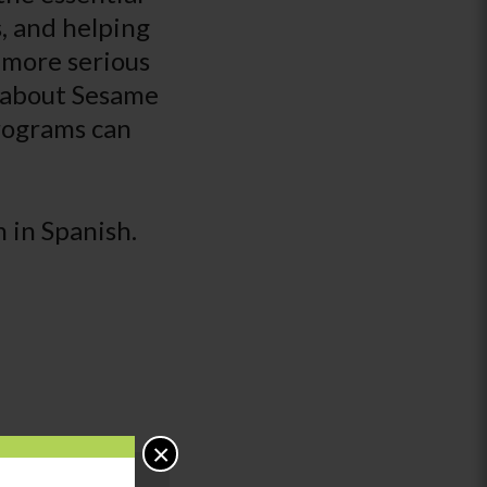
, and helping
 more serious
n about Sesame
programs can
 in Spanish.
×