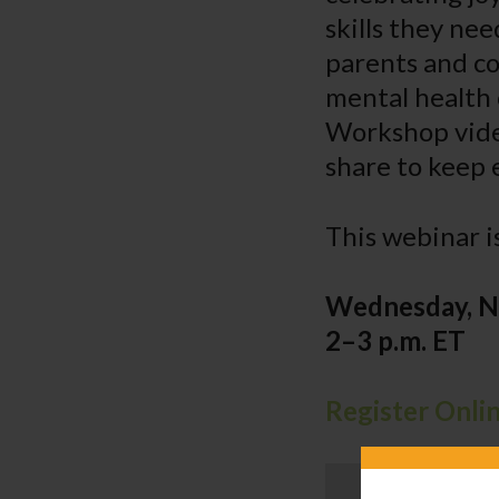
skills they ne
parents and co
mental health 
Workshop video
share to keep 
This webinar i
Wednesday, No
2–3 p.m. ET
Register Onli