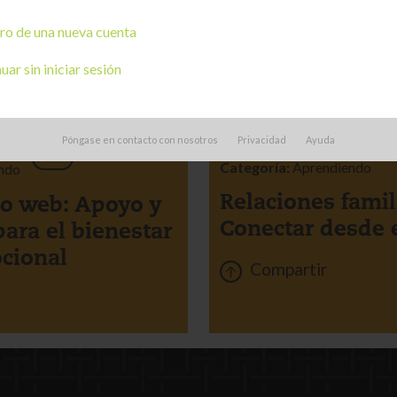
ro de una nueva cuenta
ar sin iniciar sesión
TABLERO
DE CORCHO
Póngase en contacto con nosotros
Privacidad
Ayuda
ES
Categoría:
Aprendiendo
ndo
Relaciones famil
o web: Apoyo y
Conectar desde e
para el bienestar
ocional
Compartir