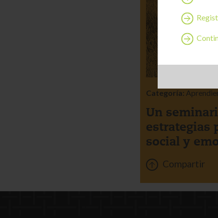
Regist
Continu
Categoría:
Aprendie
Un seminari
estrategias 
social y em
Compartir