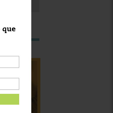
NO
o que