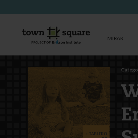
MIRAR
Categor
W
E
TABLERO