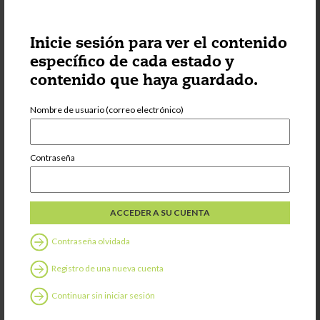
Grow and
Connect Through
Conference
Inicie sesión para ver el contenido
Attendance
específico de cada estado y
contenido que haya guardado.
Compartir
Nombre de usuario (correo electrónico)
Contraseña
Categoría:
Voces de
proveedores
Philosophy
Spotlight: Play-
Based/Emergent
Curriculum
Contraseña olvidada
Registro de una nueva cuenta
Compartir
Continuar sin iniciar sesión