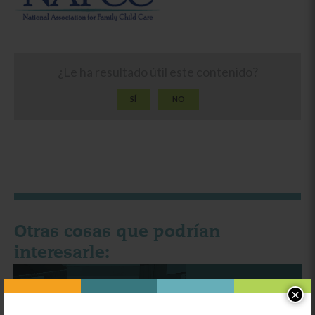
¿Le ha resultado útil este contenido?
SÍ
NO
Otras cosas que podrían
interesarle:
Categoría:
Voces de
×
proveedores
Provider Blog—