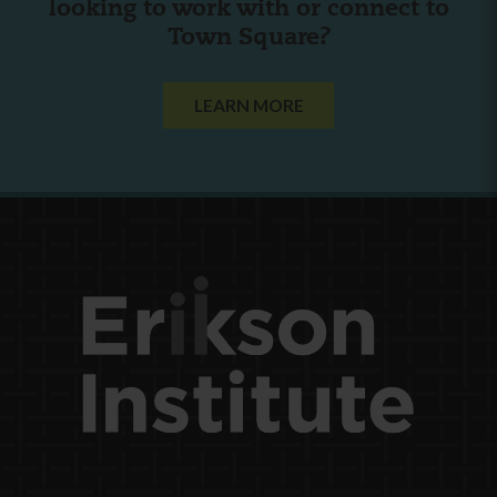
looking to work with or connect to
Town Square?
LEARN MORE