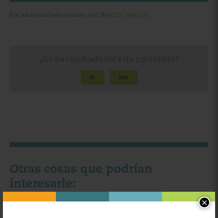
For additional information, visit the
CDC website
.
¿Le ha resultado útil este contenido?
SÍ
NO
Otras cosas que podrían
interesarle:
×
Categoría: