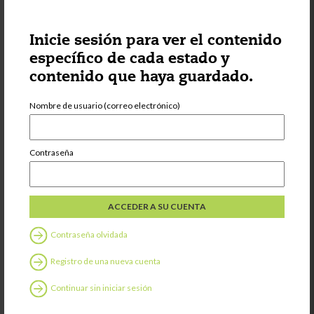
Reducing Food
Waste and
Building
Inicie sesión para ver el contenido
Autonomy at
específico de cada estado y
Meal Times
contenido que haya guardado.
Compartir
Nombre de usuario (correo electrónico)
Contraseña
ES
Categoría:
Disminuir el
desperdicio de
alimentos y
fomentar la
Contraseña olvidada
autonomía a la
hora de comer
Registro de una nueva cuenta
Compartir
Continuar sin iniciar sesión