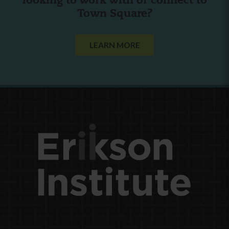
looking to work with or connect to
Town Square?
LEARN MORE