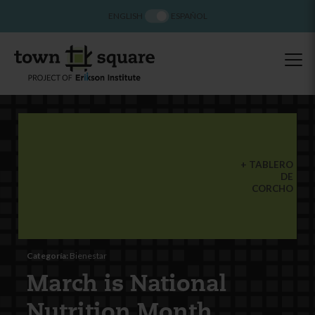
ENGLISH
ESPAÑOL
TABLERO
DE
CORCHO
Categoría:
Bienestar
March is National
Nutrition Month