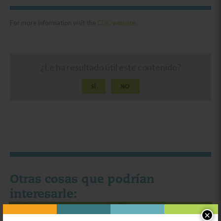
For more information visit the
CDC website
.
¿Le ha resultado útil este contenido?
SÍ
NO
Otras cosas que podrían
interesarle:
×