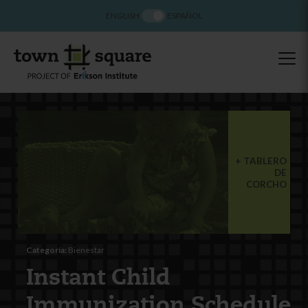
ENGLISH
ESPAÑOL
TABLERO
DE
CORCHO
Categoría:
Bienestar
Instant Child
Immunization Schedule