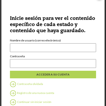
Categoría:
Bienestar
Prioritizing the
wellness of
caregivers
Inicie sesión para ver el contenido
específico de cada estado y
contenido que haya guardado.
Nombre de usuario (correo electrónico)
Compartir
Contraseña
Categoría:
Bienestar
Know the facts
about RSV
Contraseña olvidada
Registro de una nueva cuenta
Continuar sin iniciar sesión
Compartir