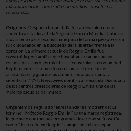
Estos artículos son sólo una visión general; si desea obtener
más información sobre cada uno de ellos, consulte las
referencias.
Orígenes
: Después de que Italia fuese destruida como
poder fascista durante la Segunda Guerra Mundial, hubo un
movimiento para reconstruir el país de forma que apoyara a
sus ciudadanos en la búsqueda de la libertad frente a la
opresión. La primera escuela de Reggio Emilia fue
construida por familias que buscaban crear una nueva
escuela para sus hijos mientras reconstruían su comunidad.
Rápidamente se convirtieron en una red de centros
preescolares y guarderías durante los años sesenta y
setenta. En 1991, Newsweek nombró a la escuela Diana, uno
de los centros preescolares de Reggio Emilia, una de las
mejores escuelas del mundo.
Organismos reguladores/estándares modernos
: El
término ” Método Reggio Emilia ” es una marca registrada,
lo que hace que muchos programas describan su filosofía
como ” Inspirado en Reggio “, aunque no existe ningún
organismo regulador fuera de Italia que controle el uso del