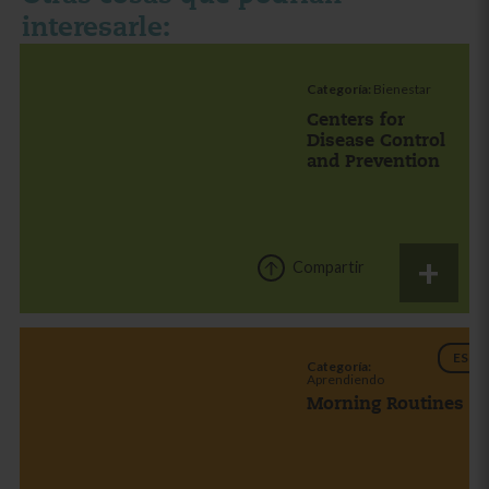
interesarle:
Categoría:
Bienestar
Centers for
Disease Control
and Prevention
Compartir
ES
Categoría:
Aprendiendo
Morning Routines