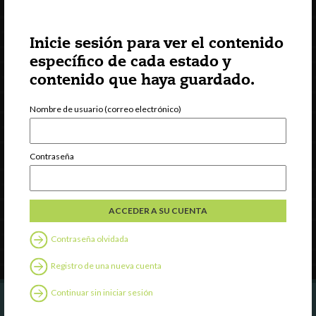
Inicie sesión para ver el contenido
INCCRRA
específico de cada estado y
Gateways
contenido que haya guardado.
ExceleRate
Nombre de usuario (correo electrónico)
Español
English
(
Inglés
)
Contraseña
Recursos externos
Español
English
(
Inglés
)
Síguenos en
Contraseña olvidada
Registro de una nueva cuenta
Continuar sin iniciar sesión