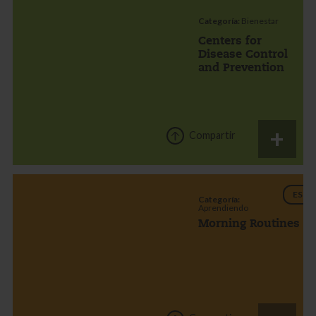
Categoría:
Bienestar
Centers for
Disease Control
and Prevention
Compartir
ES
Categoría:
Aprendiendo
Morning Routines