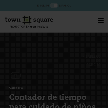
ENGLISH
ESPAÑOL
TABLERO
DE
CORCHO
ES
Categoría:
Contador de tiempo
para cuidado de niños