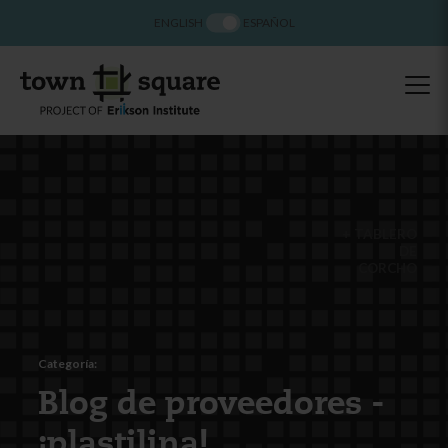
ENGLISH
ESPAÑOL
TABLERO
DE
CORCHO
Categoría:
Blog de proveedores -
¡plastilina!