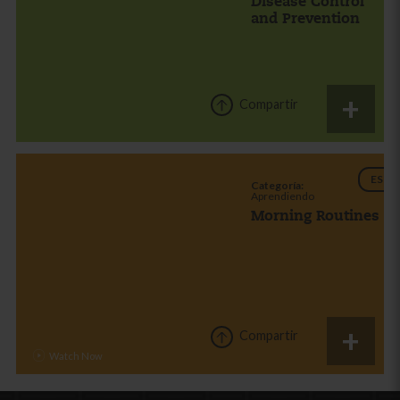
Disease Control
and Prevention
Compartir
ES
Categoría:
Aprendiendo
Morning Routines
Compartir