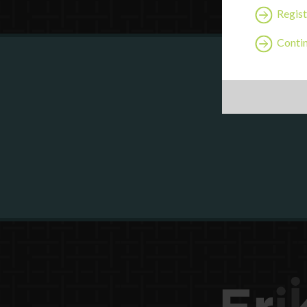
Regist
Contin
Are y