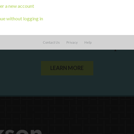
er a new account
ue without logging in
ou a state agency or organization
look
Contact Us
Privacy
Help
work with or connect to Town Square
LEARN MORE