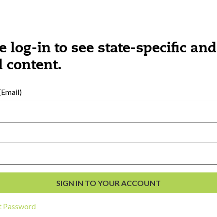
e log-in to see state-specific and
 content.
External Resources
Email)
English
Español
(
Spanish
)
al Development
s
t Password