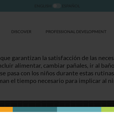
ENGLISH
ESPAÑOL
DISCOVER
PROFESSIONAL DEVELOPMENT
ue garantizan la satisfacción de las necesi
luir alimentar, cambiar pañales, ir al baño,
se pasa con los niños durante estas rutina
oman el tiempo necesario para implicar al ni