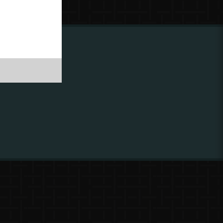
ing to
?