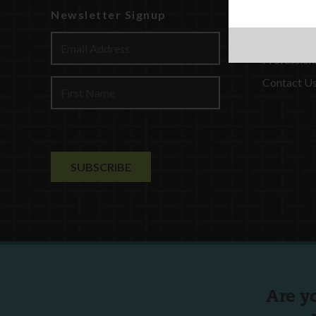
Newsletter Signup
Watch
Discover
Profession
Contact U
Are y