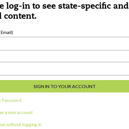
cesitan ayuda, puede usar el lenguaje de 
e log-in to see state-specific and
ento del vocabulario de los niños.
 content.
habilidades lingüísticas y el desarrollo cog
esolución de problemas.
Email)
t Password
er a new account
ue without logging in