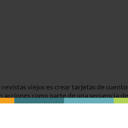
o revistas viejos es crear tarjetas de cuen
 acciones como parte de una secuencia de
 o tarjetas. Puede laminarlos o cubrirlos 
pueden trabajar individualmente o en pequ
ueden estar disponibles para que los niños e