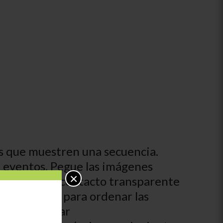
tos que muestren una secuencia.
 eventos. Pegue las imágenes
×
con papel de contacto transparente
eños grupos para ordenar las
lijan trabajar