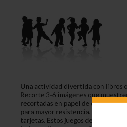
Una actividad divertida con libros 
Recorte 3-6 imágenes que muestren
recortadas en papel de construcción
para mayor resistencia. Los niños 
tarjetas. Estos juegos de tarjetas p