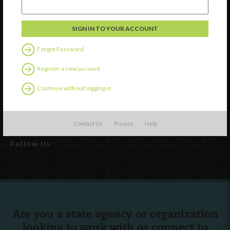
Watch
Discover
Forgot Password
Professional Development
Contact Us
Register a new account
Continue without logging in
External Resources
English
Español
(
Spanish
)
Contact Us
Privacy
Help
Follow Us
Are you a state agency or organization
looking to work with or connect to