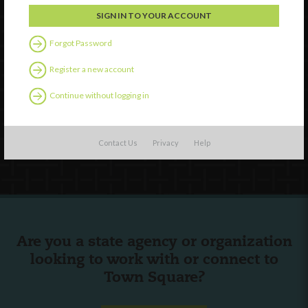
Discover
Professional Development
Contact Us
Forgot Password
Register a new account
External Resources
Continue without logging in
English
Español
(
Spanish
)
Contact Us
Privacy
Help
Follow Us
Are you a state agency or organization
looking to work with or connect to
Town Square?