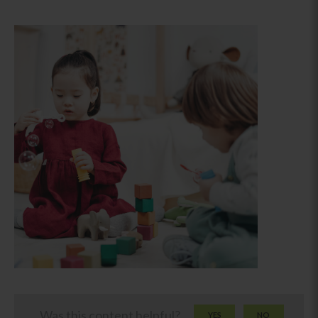
Was this content helpful?
YES
NO