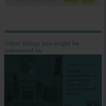
Other things you might be
interested in:
Category:
Provider Voices
Blog de
proveedores: Lo
que hay que
tener en un
cuidado infantil
familiar
Share