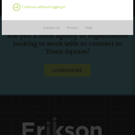
Continue without logging in
Contact Us
Privacy
Help
Are you a state agency or organization
looking to work with or connect to
Town Square?
LEARN MORE