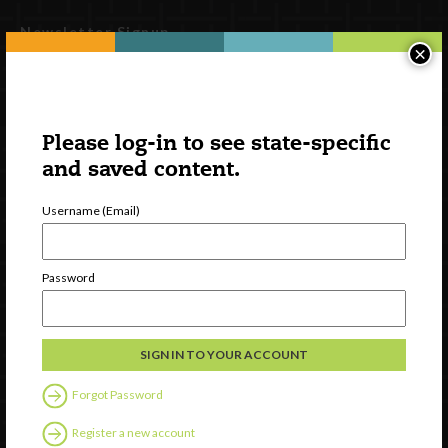
Newsletter Signup
×
Please log-in to see state-specific
and saved content.
Username (Email)
Password
Watch
Discover
Professional Development
Contact Us
Forgot Password
Follow Us
Register a new account