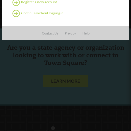
Register a new account
Follow Us
Continue without logging in
Contact Us
Privacy
Help
Are you a state agency or organization
looking to work with or connect to
Town Square?
LEARN MORE