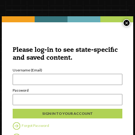
×
Newsletter Signup
Please log-in to see state-specific
and saved content.
Username (Email)
Password
Watch
Discover
Professional Development
Contact Us
Forgot Password